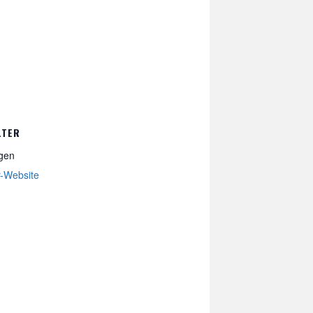
LTER
gen
r-Website